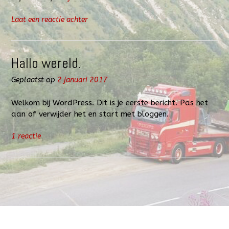
Laat een reactie achter
Hallo wereld.
Geplaatst op
2 januari 2017
Welkom bij WordPress. Dit is je eerste bericht. Pas het
aan of verwijder het en start met bloggen.
1 reactie