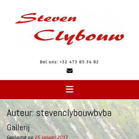
Doorgaan
naar
inhoud
Bel ons: +32 473 85 34 82
Auteur:
stevenclybouwbvba
Gallerij
Geplaatst op
25 januari 2017